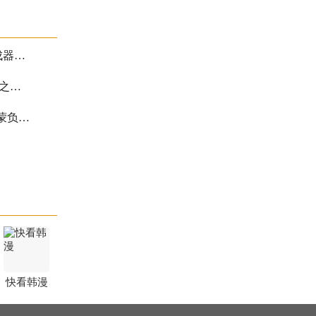
ai写作生成器入口有哪些 ai写作生成器入口分享一览
《和平精英》奇幻之旅怎么玩 奇幻之旅玩法介绍
鸿蒙系统负一屏卡顿怎么解决？鸿蒙负一屏资讯广告怎么关闭？
快看韩漫