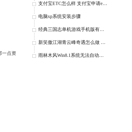
支付宝ETC怎么样 支付宝申请etc后如何拿到etc卡
电脑xp系统安装步骤
经典三国志单机游戏手机版有哪些 必玩的三国志单机游戏排行榜2023
新笑傲江湖青云峰奇遇怎么做 新笑傲江湖青云峰奇遇攻略
那一点资
雨林木风Win8.1系统无法自动加载flash插件怎么办？