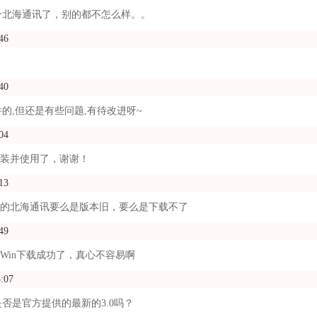
个北海通讯了，别的都不怎么样。。
46
40
的,但还是有些问题,有待改进呀~
04
已安装并使用了，谢谢！
13
网站的北海通讯要么是版本旧，要么是下载不了
49
or Win下载成功了，真心不容易啊
5:07
否是官方提供的最新的3.0吗？